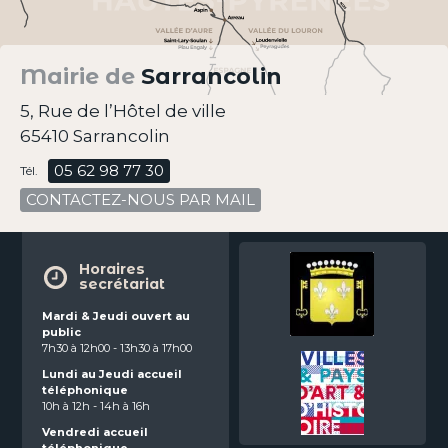
Mairie de
Sarrancolin
5, Rue de l’Hôtel de ville
65410 Sarrancolin
05 62 98 77 30
Tél.
CONTACTEZ-NOUS PAR MAIL
Horaires
secrétariat
Mardi & Jeudi ouvert au
public
7h30 à 12h00 - 13h30 à 17h00
Lundi au Jeudi accueil
téléphonique
10h à 12h - 14h à 16h
Vendredi accueil