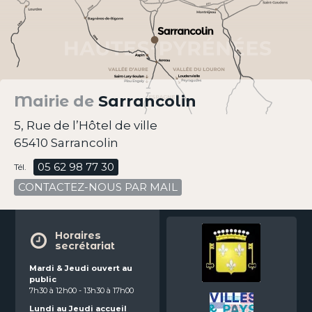
Mairie de
Sarrancolin
5, Rue de l’Hôtel de ville
65410 Sarrancolin
05 62 98 77 30
Tél.
CONTACTEZ-NOUS PAR MAIL
Horaires
secrétariat
Mardi & Jeudi ouvert au
public
7h30 à 12h00 - 13h30 à 17h00
Lundi au Jeudi accueil