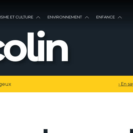
ISME ET CULTURE
ENVIRONNEMENT
ENFANCE
olin
› En sa
geux