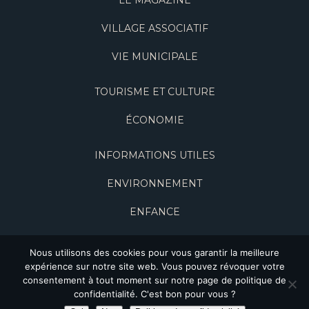
LE MAGAZINE
VILLAGE ASSOCIATIF
VIE MUNICIPALE
TOURISME ET CULTURE
ÉCONOMIE
INFORMATIONS UTILES
ENVIRONNEMENT
ENFANCE
Nous utilisons des cookies pour vous garantir la meilleure
expérience sur notre site web. Vous pouvez révoquer votre
PLAN DU SITE
-
MENTIONS LÉGALES
-
POLITIQUE DE CONFIDENTIALITÉ
-
consentement à tout moment sur notre page de politique de
CONNEXION
confidentialité. C'est bon pour vous ?